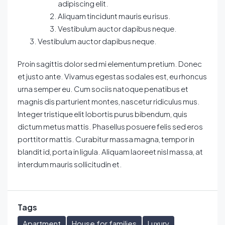
adipiscing elit.
Aliquam tincidunt mauris eu risus.
Vestibulum auctor dapibus neque.
Vestibulum auctor dapibus neque.
Proin sagittis dolor sed mi elementum pretium. Donec
et justo ante. Vivamus egestas sodales est, eu rhoncus
urna semper eu. Cum sociis natoque penatibus et
magnis dis parturient montes, nascetur ridiculus mus.
Integer tristique elit lobortis purus bibendum, quis
dictum metus mattis. Phasellus posuere felis sed eros
porttitor mattis. Curabitur massa magna, tempor in
blandit id, porta in ligula. Aliquam laoreet nisl massa, at
interdum mauris sollicitudin et.
Tags
Apartment
House for families
Luxury