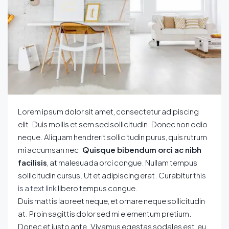
Lorem ipsum dolor sit amet, consectetur adipiscing
elit. Duis mollis et sem sed sollicitudin. Donec non odio
neque. Aliquam hendrerit sollicitudin purus, quis rutrum
mi accumsan nec.
Quisque bibendum orci ac nibh
facilisis
, at malesuada orci congue. Nullam tempus
sollicitudin cursus. Ut et adipiscing erat. Curabitur
this
is a text link
libero tempus congue.
Duis mattis laoreet neque, et ornare neque sollicitudin
at. Proin sagittis dolor sed mi elementum pretium.
Donec et justo ante. Vivamus egestas sodales est, eu