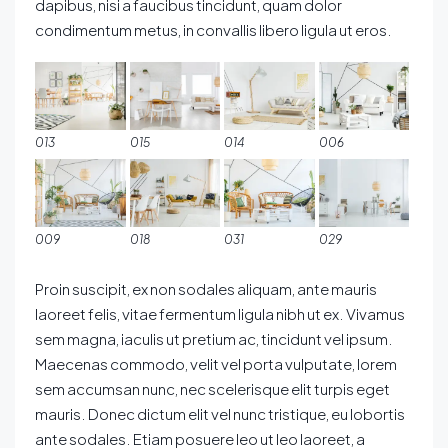
dapibus, nisi a faucibus tincidunt, quam dolor
condimentum metus, in convallis libero ligula ut eros.
013
015
014
006
009
018
031
029
Proin suscipit, ex non sodales aliquam, ante mauris
laoreet felis, vitae fermentum ligula nibh ut ex. Vivamus
sem magna, iaculis ut pretium ac, tincidunt vel ipsum.
Maecenas commodo, velit vel porta vulputate, lorem
sem accumsan nunc, nec scelerisque elit turpis eget
mauris. Donec dictum elit vel nunc tristique, eu lobortis
ante sodales. Etiam posuere leo ut leo laoreet, a