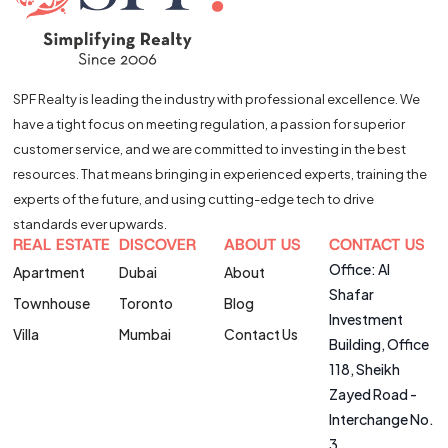
SPF Realty is leading the industry with professional excellence. We
have a tight focus on meeting regulation, a passion for superior
customer service, and we are committed to investing in the best
resources. That means bringing in experienced experts, training the
experts of the future, and using cutting-edge tech to drive
standards ever upwards.
REAL ESTATE
DISCOVER
ABOUT US
CONTACT US
Office: Al
Apartment
Dubai
About
Shafar
Townhouse
Toronto
Blog
Investment
Villa
Mumbai
Contact Us
Building, Office
118, Sheikh
Zayed Road -
Interchange No.
3