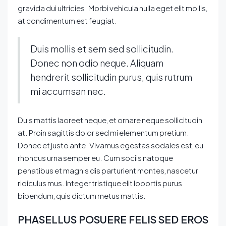
gravida dui ultricies. Morbi vehicula nulla eget elit mollis,
at condimentum est feugiat.
Duis mollis et sem sed sollicitudin.
Donec non odio neque. Aliquam
hendrerit sollicitudin purus, quis rutrum
mi accumsan nec.
Duis mattis laoreet neque, et ornare neque sollicitudin
at. Proin sagittis dolor sed mi elementum pretium.
Donec et justo ante. Vivamus egestas sodales est, eu
rhoncus urna semper eu. Cum sociis natoque
penatibus et magnis dis parturient montes, nascetur
ridiculus mus. Integer tristique elit lobortis purus
bibendum, quis dictum metus mattis.
PHASELLUS POSUERE FELIS SED EROS