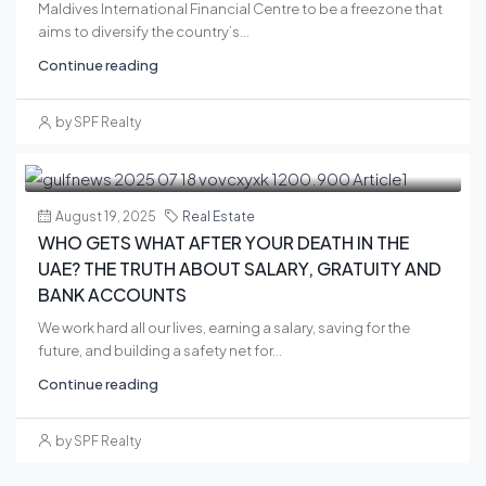
Maldives International Financial Centre to be a freezone that
aims to diversify the country’s...
Continue reading
by SPF Realty
August 19, 2025
Real Estate
WHO GETS WHAT AFTER YOUR DEATH IN THE
UAE? THE TRUTH ABOUT SALARY, GRATUITY AND
BANK ACCOUNTS
We work hard all our lives, earning a salary, saving for the
future, and building a safety net for...
Continue reading
by SPF Realty