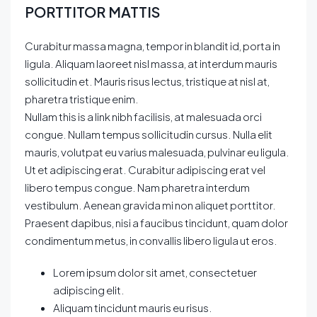
PORTTITOR MATTIS
Curabitur massa magna, tempor in blandit id, porta in
ligula. Aliquam laoreet nisl massa, at interdum mauris
sollicitudin et. Mauris risus lectus, tristique at nisl at,
pharetra tristique enim.
Nullam this is a link nibh facilisis, at malesuada orci
congue. Nullam tempus sollicitudin cursus. Nulla elit
mauris, volutpat eu varius malesuada, pulvinar eu ligula.
Ut et adipiscing erat. Curabitur adipiscing erat vel
libero tempus congue. Nam pharetra interdum
vestibulum. Aenean gravida mi non aliquet porttitor.
Praesent dapibus, nisi a faucibus tincidunt, quam dolor
condimentum metus, in convallis libero ligula ut eros.
Lorem ipsum dolor sit amet, consectetuer
adipiscing elit.
Aliquam tincidunt mauris eu risus.