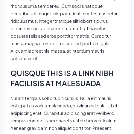
rhoncus urna semper eu. Cum sociis natoque
penatibus et magnis dis parturient montes, nascetur
ridiculus mus. Integer tristique elit lobortis purus
bibendum, quis dictum metus mattis. Phasellus
posuere felis sed eros porttitor mattis. Curabitur
massa magna, tempor in blandit id, porta in ligula.
Aliquam laoreet nisl massa, at interdum mauris
sollicitudin et.
QUISQUE THIS IS A LINK NIBH
FACILISIS AT MALESUADA
Nullam tempus sollicitudin cursus. Nulla elit mauris,
volutpat eu varius malesuada, pulvinar eu ligula. Ut et
adipiscing erat. Curabitur adipiscing erat vel libero
tempus congue. Nam pharetra interdum vestibulum.
Aenean gravida mi non aliquet porttitor. Praesent